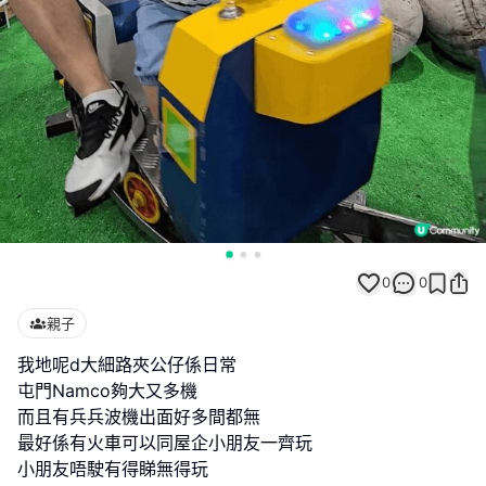
0
0
親子
我地呢d大細路夾公仔係日常
屯門Namco夠大又多機
而且有兵兵波機出面好多間都無
最好係有火車可以同屋企小朋友一齊玩