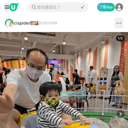
下載App
cispider
2025/12/09
1
/
3
Next