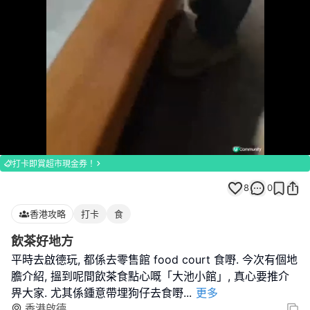
Loaded
:
Unmute
100.00%
打卡即賞超市現金券！
8
0
香港攻略
打卡
食
飲茶好地方
平時去啟德玩, 都係去零售館 food court 食嘢. 今次有個地
膽介紹, 搵到呢間飲茶食點心嘅「大池小館」, 真心要推介
畀大家. 尤其係鍾意帶埋狗仔去食嘢
...
更多
香港啟德