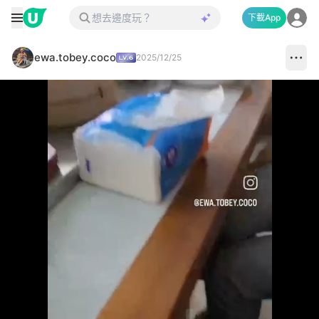
下載App
ewa.tobey.coco
2025/12/25