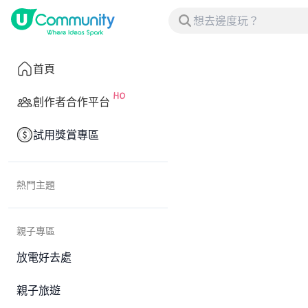
首頁
創作者合作平台
試用獎賞專區
熱門主題
親子專區
放電好去處
親子旅遊