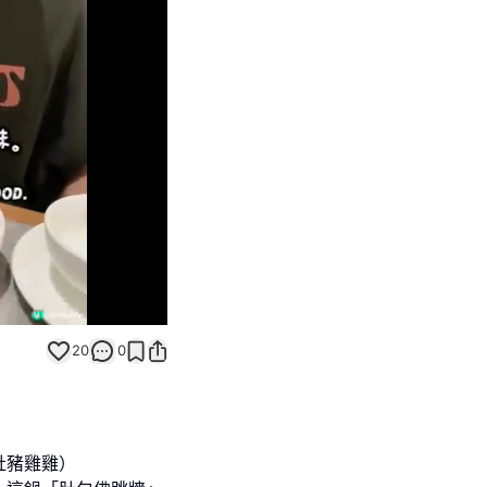
Unmute
20
0
肚豬雞雞）