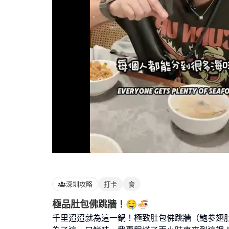
Loaded
:
100.00%
深圳攻略
打卡
食
極品肚包佛跳牆！🤤🍜
千里迢迢就為這一鍋！極致肚包佛跳牆（鮑参翅