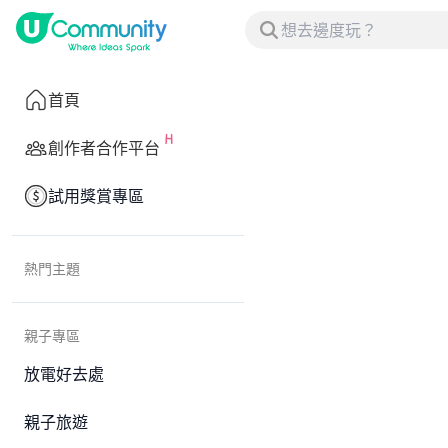
首頁
創作者合作平台
試用獎賞專區
熱門主題
親子專區
放電好去處
親子旅遊