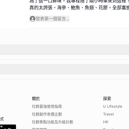
為了這一口鮮味，我專程搭了兩小時車來到這裡
真的太誇張，海參、鮑魚、魚翅、花膠，全部塞
發表第一個留言...
關於
探索
社群最強使用指南
U Lifestyle
社群創作有價企劃
Travel
程式
社群焦點功能及升級計劃
HK