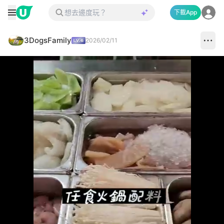
下載App
3DogsFamily
2026/02/11