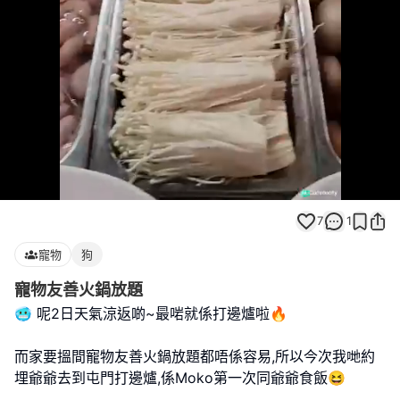
Loaded
:
Unmute
100.00%
7
1
寵物
狗
寵物友善火鍋放題
🥶 呢2日天氣涼返啲~最啱就係打邊爐啦🔥
而家要搵間寵物友善火鍋放題都唔係容易,所以今次我哋約
埋爺爺去到屯門打邊爐,係Moko第一次同爺爺食飯😆