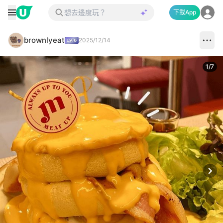
下載App
brownlyeat
2025/12/14
1
/
7
Next