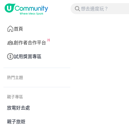
首頁
創作者合作平台
試用獎賞專區
熱門主題
親子專區
放電好去處
親子旅遊