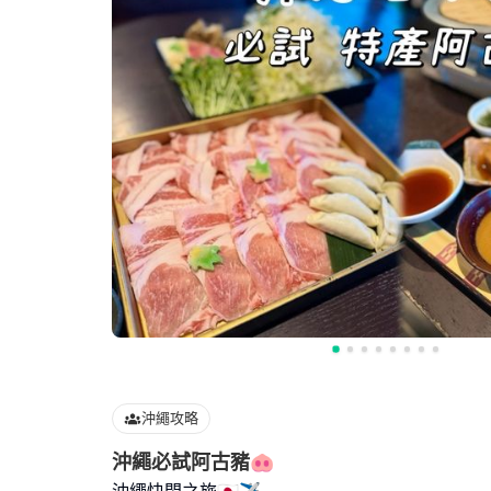
沖繩攻略
沖繩必試阿古豬🐽
沖繩快閃之旅🇯🇵✈️