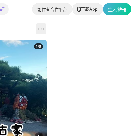
下載App
創作者合作平台
登入/註冊
1
/
8