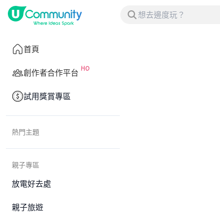
首頁
創作者合作平台
試用獎賞專區
熱門主題
親子專區
放電好去處
親子旅遊