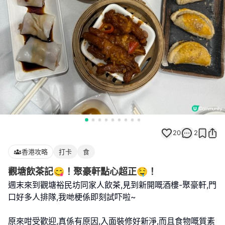
20
2
香港攻略
打卡
食
觀塘飲茶記😋！聚豪軒點心超正🤤！
週末來到觀塘裕民坊同家人飲茶,見到新開嘅酒樓-聚豪軒,門
口好多人排隊,我哋梗係即刻試吓啦~
原來咁受歡迎,真係有原因,入面裝修好新淨,而且食物嘅質素