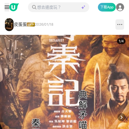
下載App
皮蛋蛋
2026/01/18
1
/
4
Next