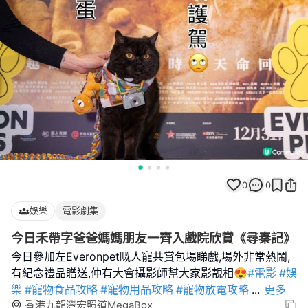
0
0
娛樂
電影劇集
今日禾帶字爸爸媽媽朋友一齊入戲院欣賞《尋秦記》
今日參加左Everonpet嘅人寵共賞包場睇戲,場外非常熱鬧,
有紀念禮品贈送,仲有大會攝影師幫大家影靚相😍
#電影
#娛
樂
#寵物食品攻略
#寵物用品攻略
#寵物放電攻略
...
更多
香港九龍灣宏照道MegaBox