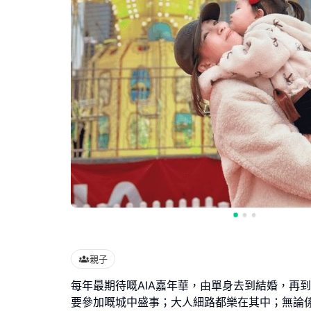
親子
每年最期待嘅AIA嘉年華，由單身去到結婚，再
要參加嘅城中盛事；大人細路都樂在其中；無論