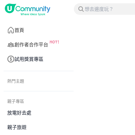
首頁
創作者合作平台
試用獎賞專區
熱門主題
親子專區
放電好去處
親子旅遊