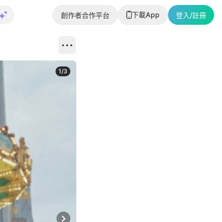
下載App
創作者合作平台
登入/註冊
1
/
3