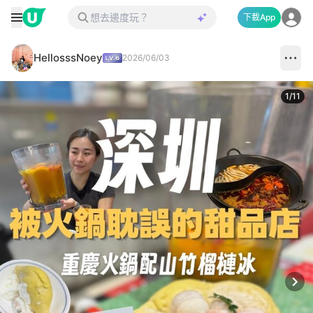
下載App
HellosssNoey
2026/06/03
1
/
11
Next