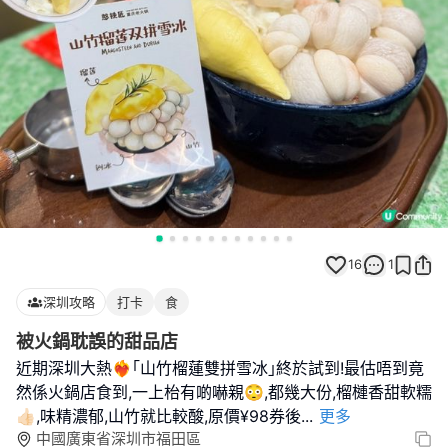
16
1
深圳攻略
打卡
食
被火鍋耽誤的甜品店
近期深圳大熱❤️‍🔥｢山竹榴蓮雙拼雪冰｣終於試到!最估唔到竟
然係火鍋店食到,一上枱有啲嚇親😳,都幾大份,榴槤香甜軟糯
👍🏻,味精濃郁,山竹就比較酸,原價¥98券後
...
更多
中國廣東省深圳市福田區