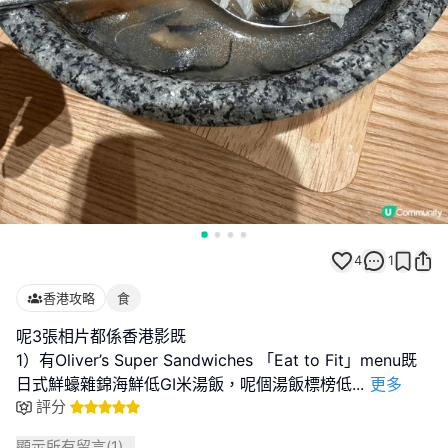
4
1
香港攻略
食
呢3張相片都係香港影既
1）有Oliver’s Super Sandwiches 「Eat to Fit」menu既
日式鮮蠔雜錦海鮮低GI米湯飯，呢個湯飯標榜低
...
更多
評分
顯示所有留言(
1
)...