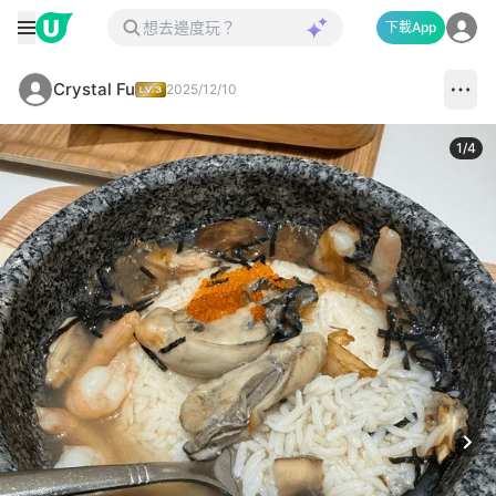
下載App
Crystal Fu
2025/12/10
1
/
4
Next