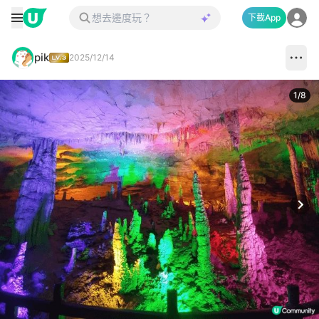
下載App
pik
2025/12/14
1
/
8
Next