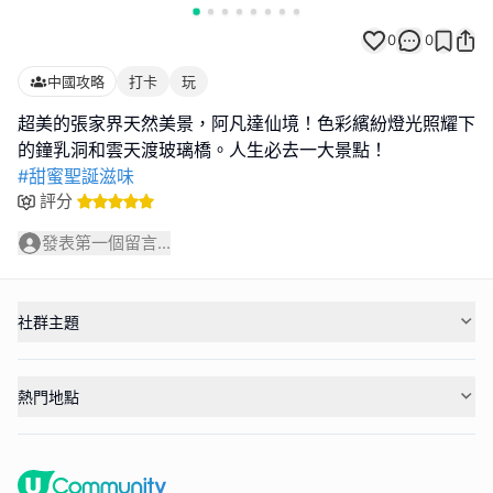
0
0
中國攻略
打卡
玩
超美的張家界天然美景，阿凡達仙境！色彩繽紛燈光照耀下
#甜蜜聖誕滋味
評分
發表第一個留言...
社群主題
熱門地點