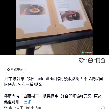
Loaded
:
Unmute
100.00%
14
2
西式美食
🥂中環蘇豪, 飲杯cocktail 傾吓計, 幾浪漫啊！不過我就同
阿仔去, 另有一種味道.
餐廳內有「白蘭樹下」呢幾個字, 好奇問吓係咩意思, 原來
係佢哋用
...
更多
香港太平山荷李活道