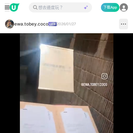
下載App
ewa.tobey.coco
2026/01/27