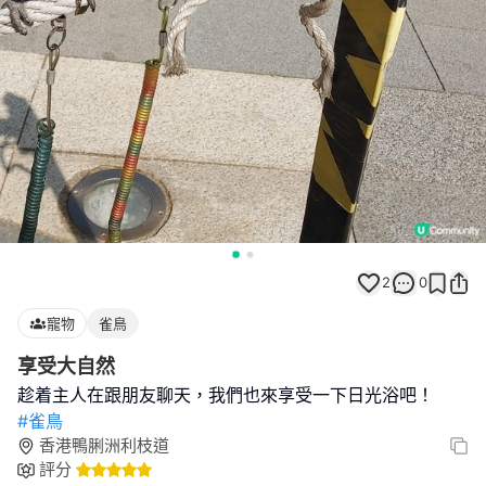
2
0
寵物
雀鳥
享受大自然
#雀鳥
香港鴨脷洲利枝道
評分