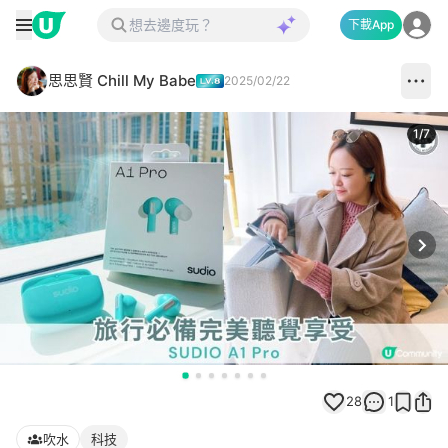
下載App
思思賢 Chill My Babe
2025/02/22
1
/
7
Next
28
1
吹水
科技