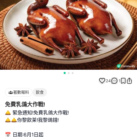
24
1
著數報料
飲食
免費乳鴿大作戰!
🛎️ 緊急通知!免費乳鴿大作戰!
🛎️🛎️你黎飲茶!我黎鴿錢!
📅 日期:6月1日起