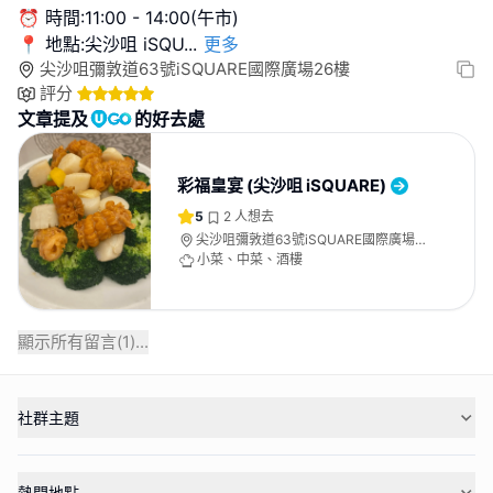
⏰ 時間:11:00 - 14:00(午市)
📍 地點:尖沙咀 iSQU
...
更多
尖沙咀彌敦道63號iSQUARE國際廣場26樓
評分
文章提及
的好去處
彩福皇宴 (尖沙咀 iSQUARE)
5
2
人想去
尖沙咀彌敦道63號iSQUARE國際廣場
26樓
小菜、中菜、酒樓
顯示所有留言(
1
)...
社群主題
熱門地點