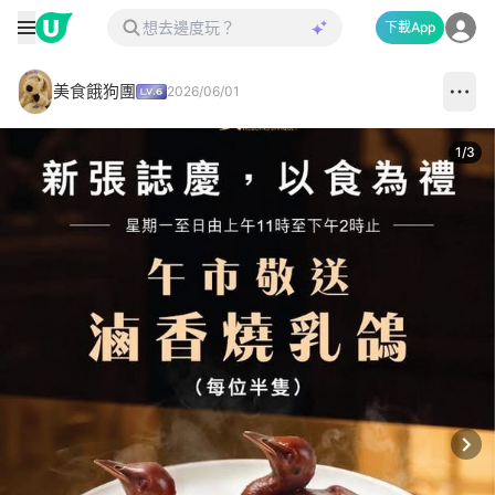
下載App
美食餓狗團
2026/06/01
1
/
3
Next