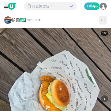
下載App
愉悅
2025/12/11
1
/
2
Next