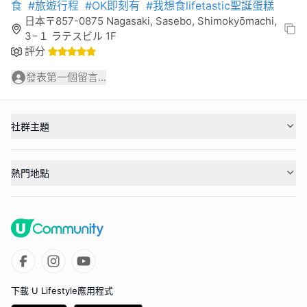
食
#旅遊行程
#OK即刻有
#我想食lifetastic聖誕蛋糕
日本〒857-0875 Nagasaki, Sasebo, Shimokyōmachi,
3−１ ラテスビル 1F
評分
發表第一個留言...
社群主題
熱門地點
下載 U Lifestyle應用程式