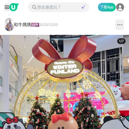
下載App
和牛媽媽
2025/12/20
1
/
7
Next