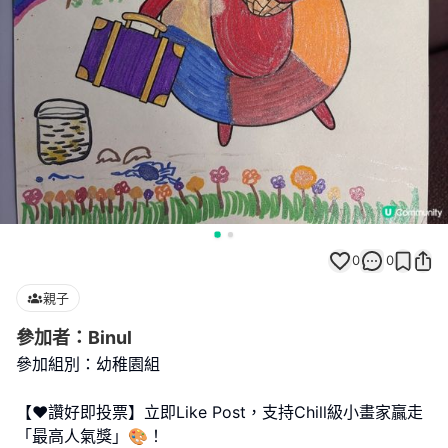
0
0
親子
參加者：Binul
參加組別：幼稚園組
【❤️讚好即投票】立即Like Post，支持Chill級小畫家贏走
「最高人氣獎」🎨！