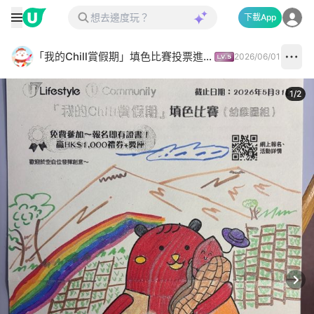
下載App
「我的Chill賞假期」填色比賽投票進行中✅
2026/06/01
1
/
2
Next