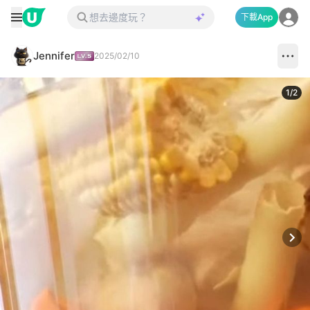
下載App
Jennifer
2025/02/10
1
/
2
Next