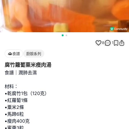
8
1
食譜
廚娘系列
腐竹蘿蔔粟米瘦肉湯
食譜｜潤肺去濕
材料：
▪乾腐竹1包（120克）
▪紅蘿蔔1條
▪粟米2條
▪馬蹄6粒
▪瘦肉400克
▪蜜棗3粒