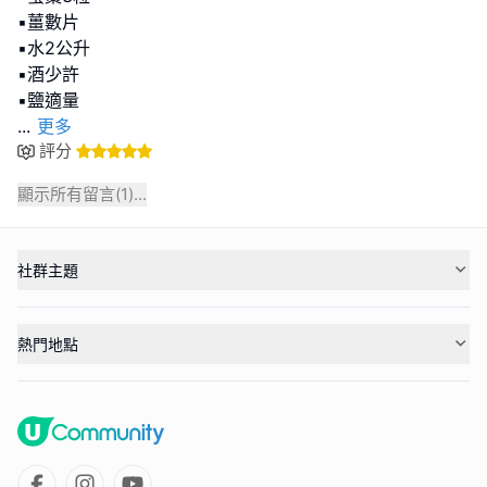
▪薑數片
▪水2公升
▪酒少許
...
更多
評分
顯示所有留言(
1
)...
社群主題
熱門地點