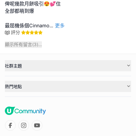
俾呢幾款月餅吸引😍💕住
全部都萌到爆
最屈機係個Cinnamo
...
更多
評分
顯示所有留言(
3
)...
社群主題
熱門地點