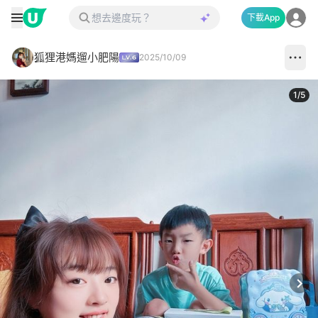
下載App
狐狸港媽遛小肥陽
2025/10/09
1
/
5
Next