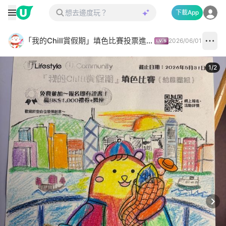
下載App
「我的Chill賞假期」填色比賽投票進行中✅
2026/06/01
1
/
2
Next