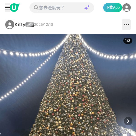
下載App
Kitty
2025/12/18
1
/
3
Next