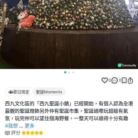
0
0
節日限定
聖誕Moments
西九文化區的「西九聖誕小鎮」已經開始，有個人認為全港
最靚的聖誕燈飾另外仲有聖誕市集，聖誕過嚟玩超級有氣
#我想
...
更多
評分