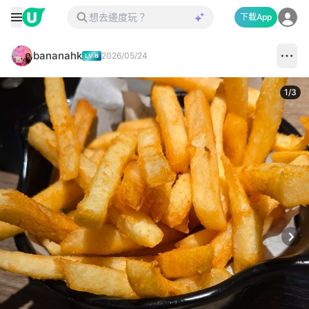
下載App
bananahk
2026/05/24
1
/
3
Next