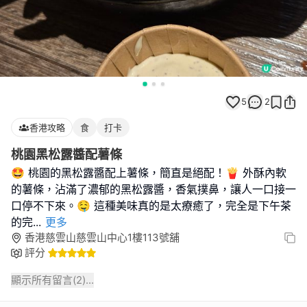
5
2
香港攻略
食
打卡
桃園黑松露醬配薯條
🤩 桃園的黑松露醬配上薯條，簡直是絕配！🍟 外酥內軟
的薯條，沾滿了濃郁的黑松露醬，香氣撲鼻，讓人一口接一
口停不下來。🤤 這種美味真的是太療癒了，完全是下午茶
的完
...
更多
香港慈雲山慈雲山中心1樓113號舖
評分
顯示所有留言(
2
)...