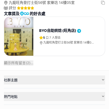
九龍旺角登打士街56號 家樂坊 14樓05室
評分
文章提及
的好去處
BYO自助烘焙 (旺角店)
5
7
人想去
九龍旺角登打士街56號 家樂坊 14樓05
室
顯示所有留言(
2
)...
社群主題
熱門地點