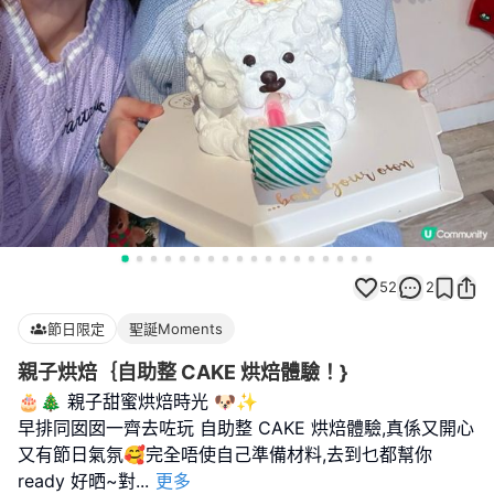
52
2
節日限定
聖誕Moments
親子烘焙｛自助整 CAKE 烘焙體驗！}
🎂🎄 親子甜蜜烘焙時光 🐶✨
早排同囡囡一齊去咗玩 自助整 CAKE 烘焙體驗,真係又開心
又有節日氣氛🥰完全唔使自己準備材料,去到乜都幫你
ready 好晒~對
...
更多