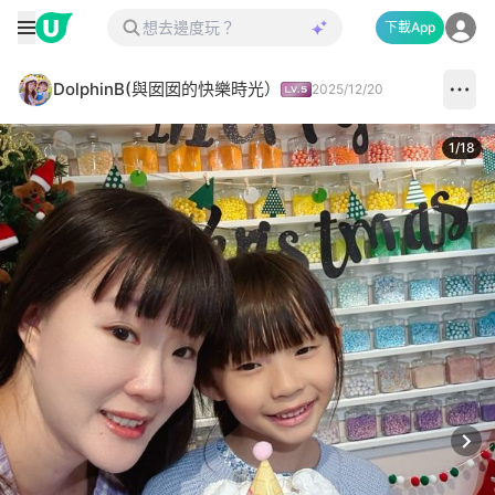
下載App
DolphinB(與囡囡的快樂時光）
2025/12/20
1
/
18
Next