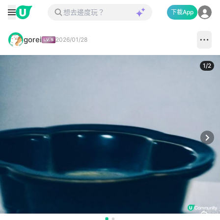
下載App
gorei
2026/01/28
1
/
2
Next