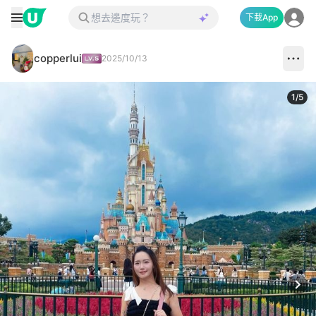
下載App
copperlui
2025/10/13
1
/
5
Next