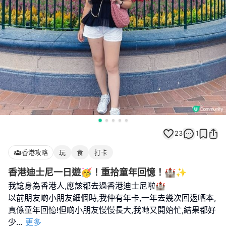
23
1
香港攻略
玩
食
打卡
香港迪士尼一日遊🥳！重拾童年回憶！🏰✨
我諗身為香港人,應該都去過香港迪士尼啦🏰
以前朋友啲小朋友細個時,我仲有年卡,一年去幾次回返哂本,
真係童年回憶!但啲小朋友慢慢長大,我哋又開始忙,結果都好
少
...
更多