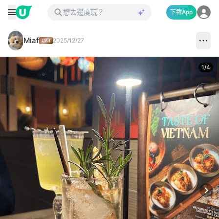
下載App
Miaf
2025/12/27
1
/
4
Next