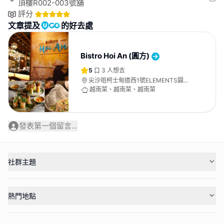
頂樓R002-003號舖
評分
文章提及
的好去處
Bistro Hoi An (圓方)
5
3
人想去
尖沙咀柯士甸道西1號ELEMENTS圓方
金區演薈廣場3樓&頂樓R002-003號舖
越南菜、越南菜、越南菜
發表第一個留言...
社群主題
熱門地點