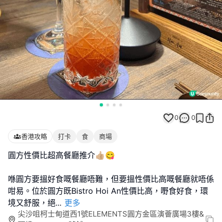
0
0
香港攻略
打卡
食
商場
圓方性價比超高餐廳推介👍🏼😋
喺圓方要搵好食嘅餐廳唔難，但要搵性價比高嘅餐廳就唔係
咁易。位於圓方既Bistro Hoi An性價比高，嘢食好食，環
境又舒服，絕
...
更多
尖沙咀柯士甸道西1號ELEMENTS圓方金區演薈廣場3樓&