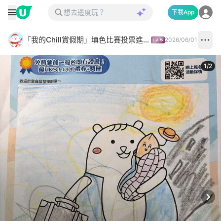
下載App
「我的Chill賞假期」填色比賽投票進行中✅
2026/06/01
1
/
2
Next