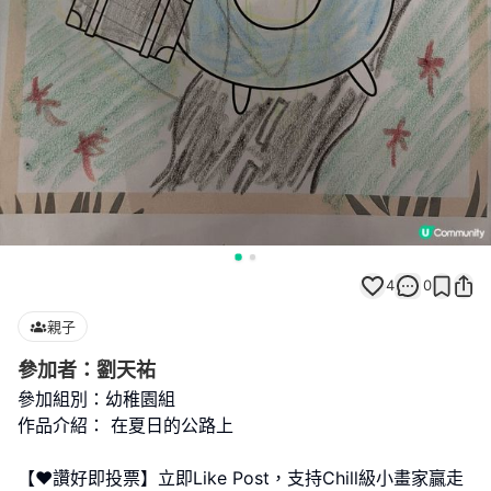
4
0
親子
參加者：劉天祐
參加組別：幼稚園組
作品介紹： 在夏日的公路上
【❤️讚好即投票】立即Like Post，支持Chill級小畫家贏走