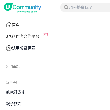
首頁
創作者合作平台
試用獎賞專區
熱門主題
親子專區
放電好去處
親子旅遊