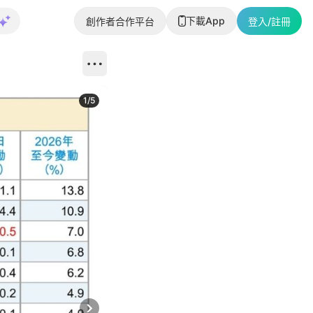
下載App
創作者合作平台
登入/註冊
1
/
5