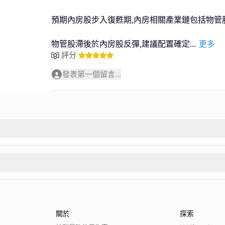
預期內房股步入復甦期,內房相關產業鏈包括物管
物管股滯後於內房股反彈,建議配置確定
...
更多
評分
發表第一個留言...
關於
探索