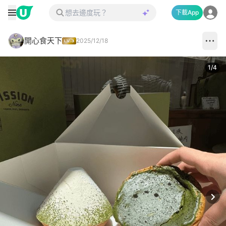
下載App
開心食天下
2025/12/18
1
/
4
Next