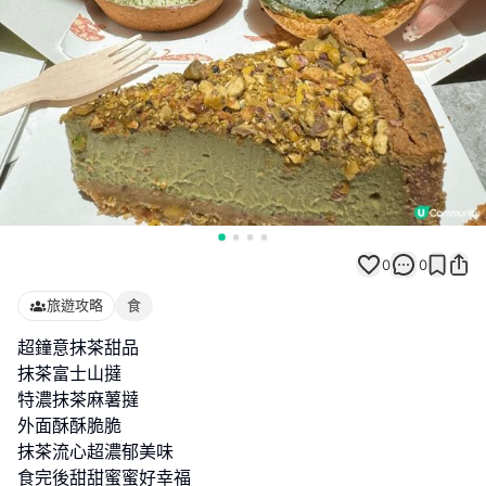
0
0
旅遊攻略
食
超鐘意抹茶甜品
抹茶富士山撻
特濃抹茶麻薯撻
外面酥酥脆脆
抹茶流心超濃郁美味