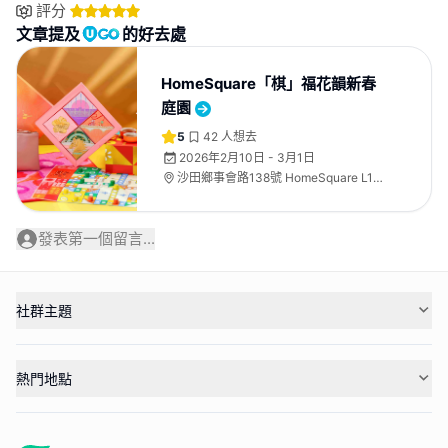
評分
文章提及
的好去處
HomeSquare「棋」福花韻新春
庭園
5
42
人想去
2026年2月10日 - 3月1日
沙田鄉事會路138號 HomeSquare L1中
庭及L5 、L3 Shop 312
發表第一個留言...
社群主題
熱門地點