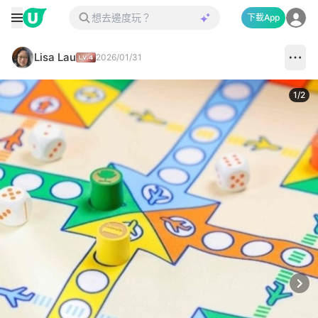
下載App
Lisa Lau
2026/01/31
1
/
2
Next