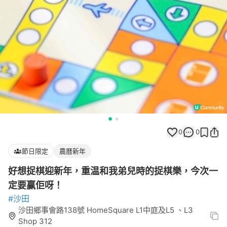
0
0
節日限定
農曆新年
好想捉棋迎新年，重温和我弟兒時的捉棋樂，今次一
定要赢佢呀！
#沙田
沙田鄉事會路138號 HomeSquare L1中庭及L5 、L3
Shop 312