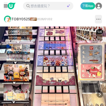
下載App
TOBY0525
2026/01/02
1
/
4
Next