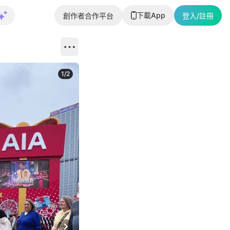
下載App
創作者合作平台
登入/註冊
1
/
2
即睇更多社