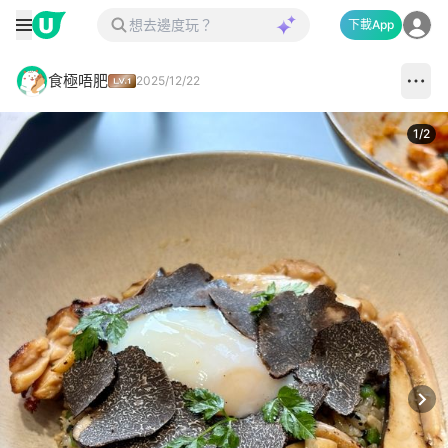
下載App
食極唔肥
2025/12/22
1
/
2
Next