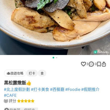
3
0
旅遊攻略
打卡
食
黑松露燉飯👍
#北上度假計劃
#打卡美食
#西餐廳
#Foodie
#假期推介
#CAFE
評分