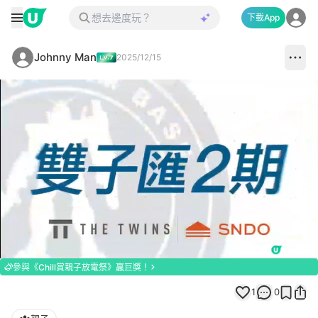
下載App
Johnny Man
2025/12/15
Loaded
:
Unmute
100.00%
參與《Chill賞親子放電祭》贏巨獎！
1
0