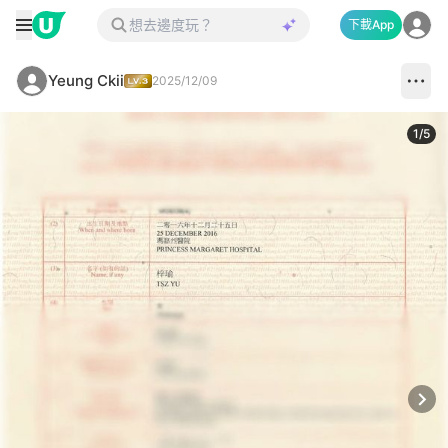
下載App
Yeung Ckii
2025/12/09
1
/
5
Next