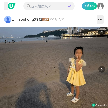
下載App
winniechong0312
2025/12/23
1
/
3
Next