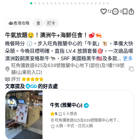
12
0
香港攻略
食
打卡
牛氣放題🤤！澳洲牛+海鮮任食！🥩🦐
晚餐時分 🕡，步入旺角雅蘭中心的「牛氣」🐮，準備大快
朵頤。今晚目標明確，直指 LV.4 放題套餐🎯，一次過品嚐
澳洲穀飼黑安格斯牛🐄、SRF 美國極黑牛🇺🇸及多款
...
更多
旺角彌敦道625及639號雅蘭中心地下(部份)及1樓118號
舖(山東街入口)
評分
文章提及
的好去處
牛気 (雅蘭中心)
5
5
人想去
旺角彌敦道625及639號雅蘭中心地下
(部份)及1樓118號舖(山東街入口)
火鍋、中式、日式火鍋