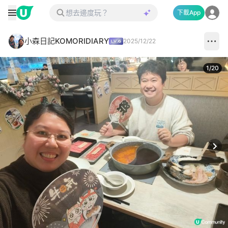
下載App
小森日記KOMORIDIARY
2025/12/22
1
/
20
Next