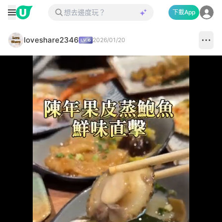
下載App
loveshare2346
2026/01/20