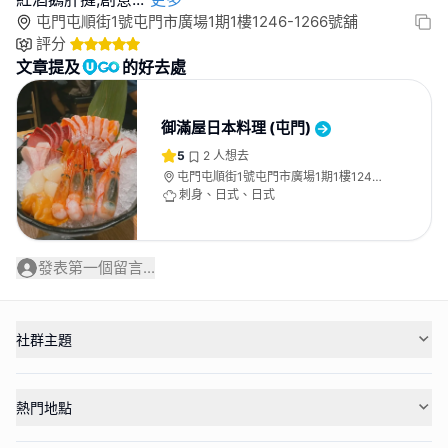
屯門屯順街1號屯門市廣場1期1樓1246-1266號舖
評分
文章提及
的好去處
御滿屋日本料理 (屯門)
5
2
人想去
屯門屯順街1號屯門市廣場1期1樓1246-
1266號舖
刺身、日式、日式
發表第一個留言...
社群主題
熱門地點