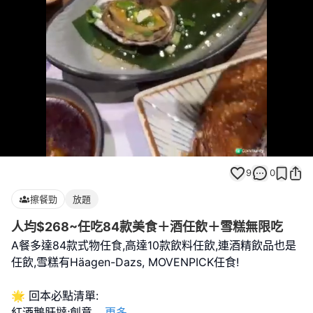
Loaded
:
Unmute
100.00%
9
0
擦餐勁
放題
人均$268~任吃84款美食＋酒任飲＋雪糕無限吃
A餐多達84款式物任食,高達10款飲料任飲,連酒精飲品也是
任飲,雪糕有Häagen-Dazs, MOVENPICK任食!
🌟 回本必點清單:
紅酒鵝肝撻;創意
...
更多