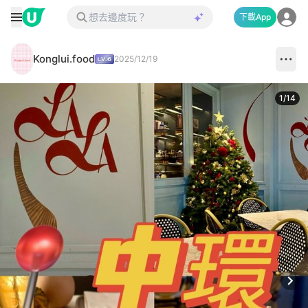
下載App
Konglui.food
2025/12/19
1
/
14
Next