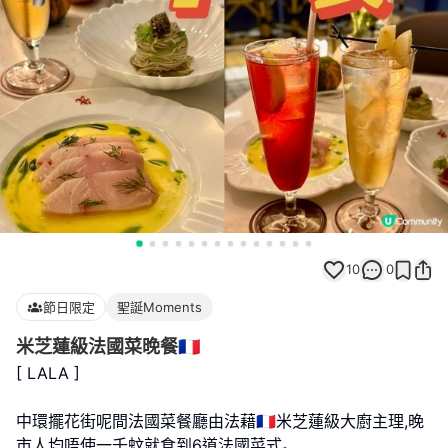
10
0
節日限定
聖誕Moments
米芝蓮級法國菜晚餐🇫🇷
[ LALA ]
中環擺花街呢間法國菜餐廳由法藉🇫🇷米芝蓮級大廚主理,晚
市人均唔使一千蚊就食到6道法國菜式｡