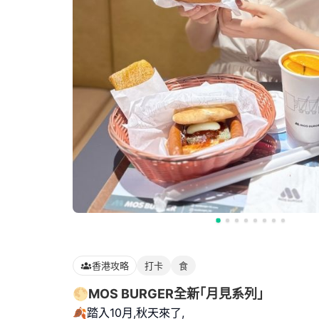
香港攻略
打卡
食
🌕MOS BURGER全新｢月見系列｣
🍂踏入10月,秋天來了,