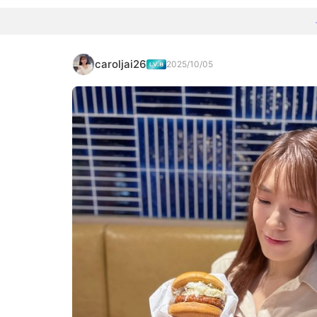
caroljai26
2025/10/05