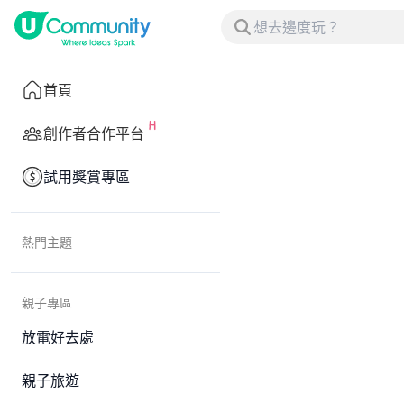
首頁
創作者合作平台
試用獎賞專區
熱門主題
親子專區
放電好去處
親子旅遊