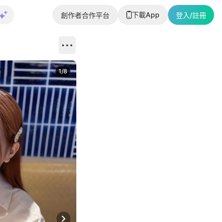
下載App
創作者合作平台
登入/註冊
1
/
8