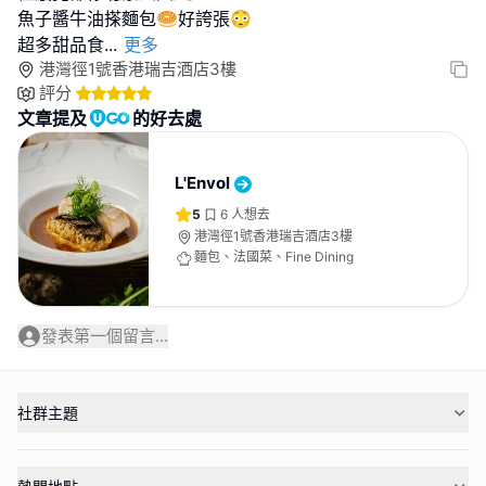
魚子醬牛油搽麵包🥯好誇張😳
超多甜品食
...
更多
港灣徑1號香港瑞吉酒店3樓
評分
文章提及
的好去處
L'Envol
5
6
人想去
港灣徑1號香港瑞吉酒店3樓
麵包、法國菜、Fine Dining
發表第一個留言...
社群主題