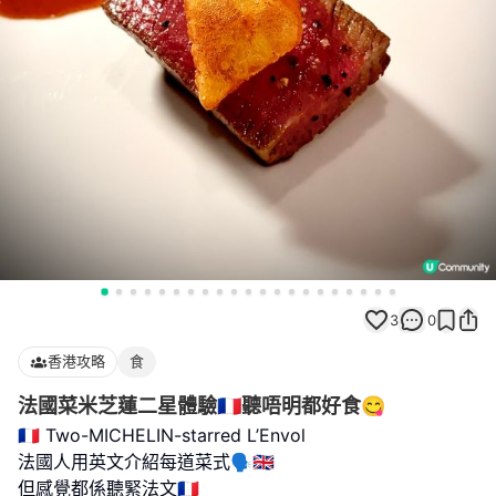
3
0
香港攻略
食
法國菜米芝蓮二星體驗🇫🇷聽唔明都好食😋
🇫🇷 Two-MICHELIN-starred L’Envol
法國人用英文介紹每道菜式🗣️🇬🇧
但感覺都係聽緊法文🇫🇷