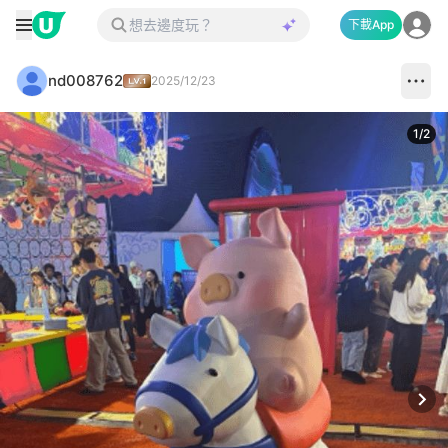
下載App
nd008762
2025/12/23
1
/
2
Next