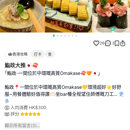
26
3
香港攻略
打卡
食
鮨政大推🇯🇵🍣
｢鮨政-一間位於中環嘅高質Omakase🍣🧡🇯🇵｣
鮨政📍一間位於中環嘅高質Omakase💛環境超好🌟好舒
服~用餐體驗好值得讚🫶🏻坐bar檯全程望住師傅嘅刀工
...
更
多
人均消費
HK$
300
評分
顯示所有留言(
3
)...