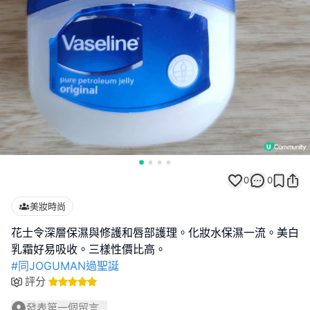
0
0
美妝時尚
花士令深層保濕與修護和唇部護理。化妝水保濕一流。美白
#同JOGUMAN過聖誕
評分
發表第一個留言...