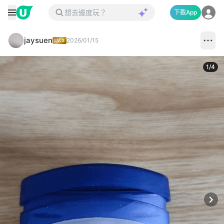
下載App
jaysuen
2026/01/15
1
/
4
Next