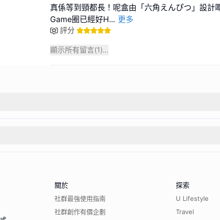
真係等到頸都長！呢盒由「六角えんぴつ」設計嘅遊
Game圈已經好H
...
更多
評分
顯示所有留言(
1
)...
關於
探索
社群最強使用指南
U Lifestyle
社群創作有價企劃
Travel
程式