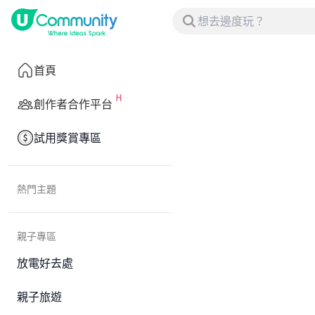
首頁
創作者合作平台
試用獎賞專區
熱門主題
親子專區
放電好去處
親子旅遊