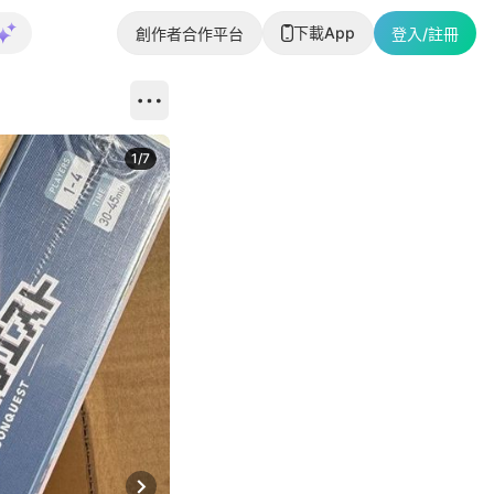
下載App
創作者合作平台
登入/註冊
1
/
7