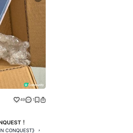
Next slide
49
1
NQUEST！
 CONQUEST》，