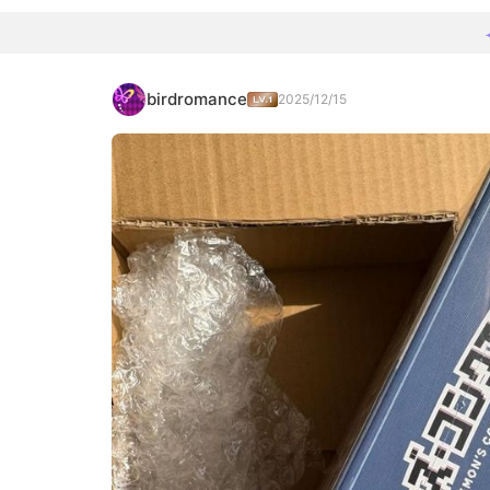
birdromance
2025/12/15