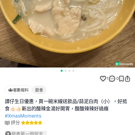
1
0
著數報料
飲食
譚仔生日優惠，買一碗米線送飲品/蒜泥白肉（小），好抵
#XmasMoments
評分
發表第一個留言...