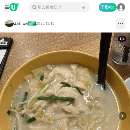
下載App
Janice
2025/12/15
1
/
4
Next